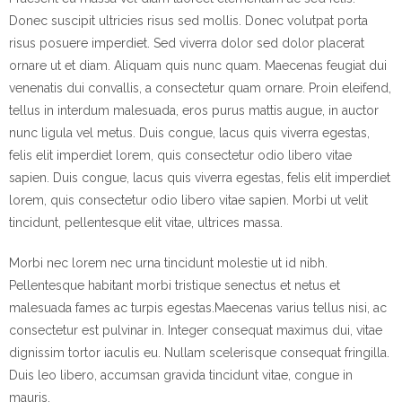
Donec suscipit ultricies risus sed mollis. Donec volutpat porta
risus posuere imperdiet. Sed viverra dolor sed dolor placerat
ornare ut et diam. Aliquam quis nunc quam. Maecenas feugiat dui
venenatis dui convallis, a consectetur quam ornare. Proin eleifend,
tellus in interdum malesuada, eros purus mattis augue, in auctor
nunc ligula vel metus. Duis congue, lacus quis viverra egestas,
felis elit imperdiet lorem, quis consectetur odio libero vitae
sapien. Duis congue, lacus quis viverra egestas, felis elit imperdiet
lorem, quis consectetur odio libero vitae sapien. Morbi ut velit
tincidunt, pellentesque elit vitae, ultrices massa.
Morbi nec lorem nec urna tincidunt molestie ut id nibh.
Pellentesque habitant morbi tristique senectus et netus et
malesuada fames ac turpis egestas.Maecenas varius tellus nisi, ac
consectetur est pulvinar in. Integer consequat maximus dui, vitae
dignissim tortor iaculis eu. Nullam scelerisque consequat fringilla.
Duis leo libero, accumsan gravida tincidunt vitae, congue in
mauris.