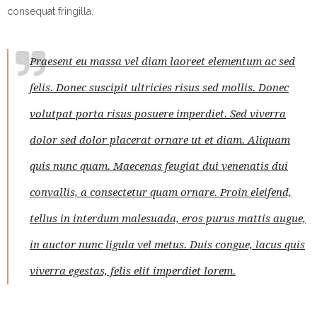
consequat fringilla.
Praesent eu massa vel diam laoreet elementum ac sed
felis. Donec suscipit ultricies risus sed mollis. Donec
volutpat porta risus posuere imperdiet. Sed viverra
dolor sed dolor placerat ornare ut et diam. Aliquam
quis nunc quam. Maecenas feugiat dui venenatis dui
convallis, a consectetur quam ornare. Proin eleifend,
tellus in interdum malesuada, eros purus mattis augue,
in auctor nunc ligula vel metus. Duis congue, lacus quis
viverra egestas, felis elit imperdiet lorem.