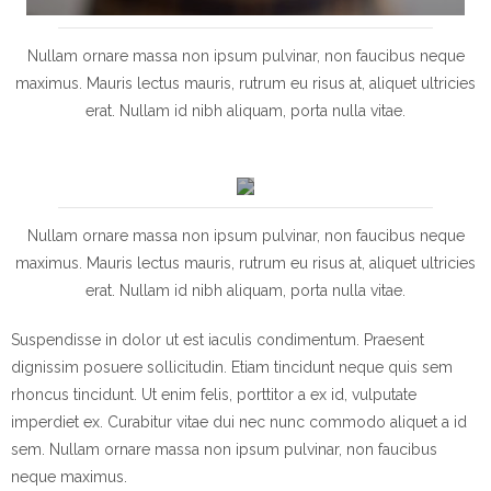
Nullam ornare massa non ipsum pulvinar, non faucibus neque
Cook
maximus. Mauris lectus mauris, rutrum eu risus at, aliquet ultricies
with
erat. Nullam id nibh aliquam, porta nulla vitae.
passion
Choose
the
best
Nullam ornare massa non ipsum pulvinar, non faucibus neque
to
enjoy
maximus. Mauris lectus mauris, rutrum eu risus at, aliquet ultricies
your
erat. Nullam id nibh aliquam, porta nulla vitae.
life
Suspendisse in dolor ut est iaculis condimentum. Praesent
dignissim posuere sollicitudin. Etiam tincidunt neque quis sem
rhoncus tincidunt. Ut enim felis, porttitor a ex id, vulputate
imperdiet ex. Curabitur vitae dui nec nunc commodo aliquet a id
sem. Nullam ornare massa non ipsum pulvinar, non faucibus
neque maximus.