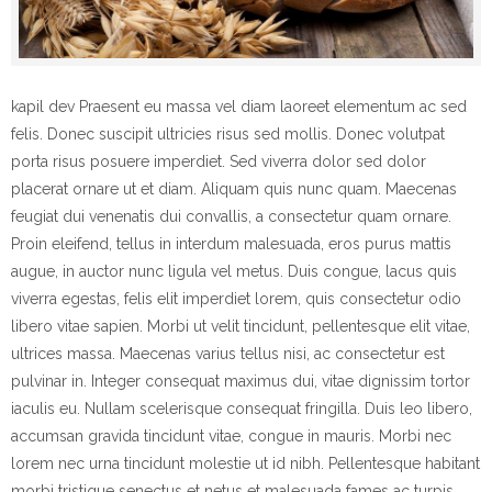
kapil dev Praesent eu massa vel diam laoreet elementum ac sed
felis. Donec suscipit ultricies risus sed mollis. Donec volutpat
porta risus posuere imperdiet. Sed viverra dolor sed dolor
placerat ornare ut et diam. Aliquam quis nunc quam. Maecenas
feugiat dui venenatis dui convallis, a consectetur quam ornare.
Proin eleifend, tellus in interdum malesuada, eros purus mattis
augue, in auctor nunc ligula vel metus. Duis congue, lacus quis
viverra egestas, felis elit imperdiet lorem, quis consectetur odio
libero vitae sapien. Morbi ut velit tincidunt, pellentesque elit vitae,
ultrices massa. Maecenas varius tellus nisi, ac consectetur est
pulvinar in. Integer consequat maximus dui, vitae dignissim tortor
iaculis eu. Nullam scelerisque consequat fringilla. Duis leo libero,
accumsan gravida tincidunt vitae, congue in mauris. Morbi nec
lorem nec urna tincidunt molestie ut id nibh. Pellentesque habitant
morbi tristique senectus et netus et malesuada fames ac turpis