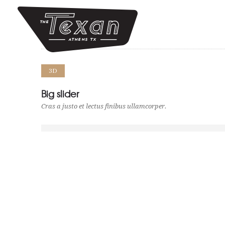
3D
Big slider
Cras a justo et lectus finibus ullamcorper.